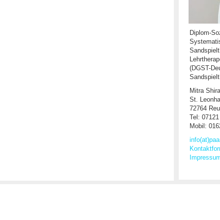
Diplom-So
Systemati
Sandspiel
Lehrtherap
(DGST-Deu
Sandspielt
Mitra Shir
St. Leonha
72764 Reu
Tel: 07121
Mobil: 016
info(at)pa
Kontaktfor
Impressu