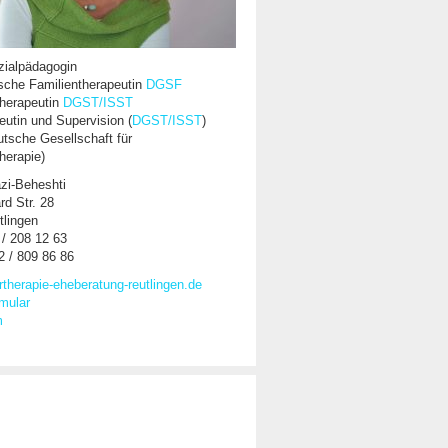
zialpädagogin
sche Familientherapeutin
DGSF
therapeutin
DGST/ISST
eutin und Supervision (
DGST/ISST
)
tsche Gesellschaft für
herapie)
azi-Beheshti
rd Str. 28
tlingen
 / 208 12 63
2 / 809 86 86
artherapie-eheberatung-reutlingen.de
mular
m